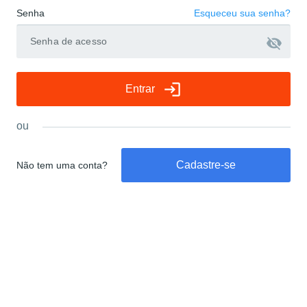
Senha
Esqueceu sua senha?
visibility_off
login
Entrar
ou
Cadastre-se
Não tem uma conta?